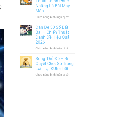
Thuật Chinh Phục
Bí
Cược
Những Lá Bài May
ỹ
Quyết
Hấp
Mắn
Thắng
Dẫn
Bàn
ở
Chức năng bình luận bị tắt
Cược
Rồng
Trực
Hổ
Dàn De 50 Số Bất
Tuyến
–
Bại – Chiến Thuật
Nghệ
Đánh Đề Hiệu Quả
Thuật
2026
Chinh
Phục
ở
Chức năng bình luận bị tắt
Những
Dàn
Lá
De
Song Thủ Đề – Bí
Bài
50
Quyết Chốt Số Trúng
May
Số
Lớn Tại KUBET88
Mắn
Bất
ở
Chức năng bình luận bị tắt
Bại
Song
–
Thủ
Chiến
Đề
Thuật
–
Đánh
Bí
Đề
Quyết
Hiệu
Chốt
Quả
Số
2026
Trúng