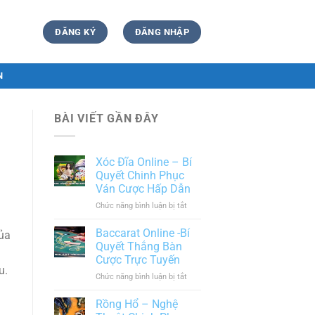
ĐĂNG KÝ
ĐĂNG NHẬP
N
BÀI VIẾT GẦN ĐÂY
Xóc Đĩa Online – Bí
Quyết Chinh Phục
Ván Cược Hấp Dẫn
ở
Chức năng bình luận bị tắt
Xóc
Đĩa
Baccarat Online -Bí
của
Online
Quyết Thắng Bàn
–
Cược Trực Tuyến
Bí
u.
ở
Chức năng bình luận bị tắt
Quyết
Baccarat
Chinh
Online
Phục
Rồng Hổ – Nghệ
-
Ván