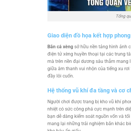
Tổng qu
Giao diện đồ họa kết hợp phong 
Bắn cá xèng
sở hữu nền tảng hình ảnh c
điện tử xèng huyền thoại tại các trung t
mà trên nền đại dương sâu thẳm mang lại
giữa âm thanh vui nhộn của tiếng xu rơi
đầy lôi cuốn.
Hệ thống vũ khí đa tầng và cơ c
Người chơi được trang bị kho vũ khí pho
nhiệt có sức công phá cực mạnh trên di
bạn dễ dàng kiểm soát nguồn vốn và tối 
mang lại những trải nghiệm bắn khác biệ
kho báu ẩn giấu.