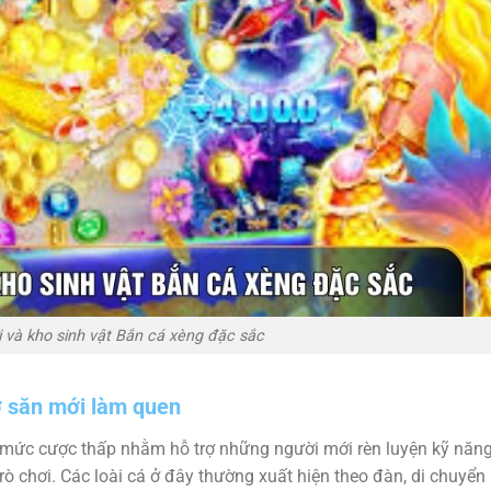
 và kho sinh vật Bắn cá xèng đặc sắc
ợ săn mới làm quen
i mức cược thấp nhằm hỗ trợ những người mới rèn luyện kỹ năn
ò chơi. Các loài cá ở đây thường xuất hiện theo đàn, di chuyển