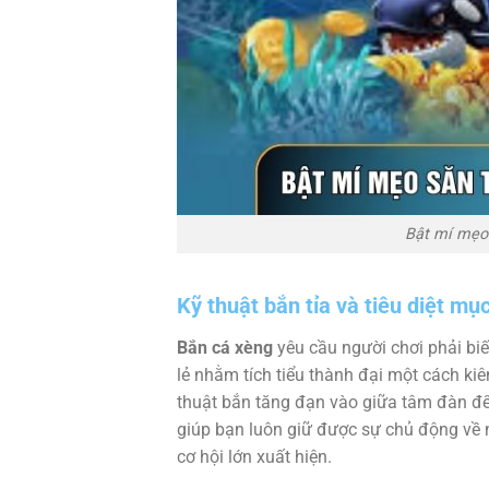
Bật mí mẹo 
Kỹ thuật bắn tỉa và tiêu diệt mụ
Bắn cá xèng
yêu cầu người chơi phải biế
lẻ nhằm tích tiểu thành đại một cách kiên
thuật bắn tăng đạn vào giữa tâm đàn để
giúp bạn luôn giữ được sự chủ động về n
cơ hội lớn xuất hiện.