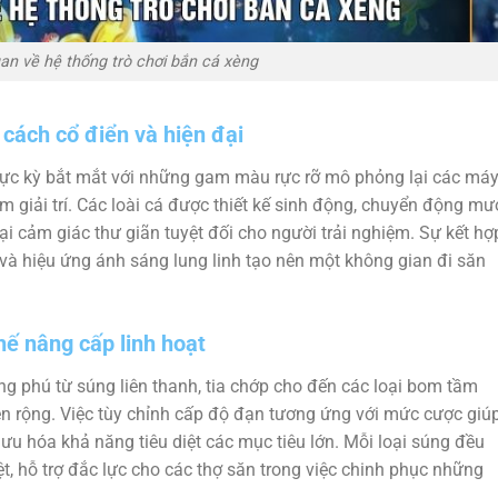
an về hệ thống trò chơi bắn cá xèng
cách cổ điển và hiện đại
ực kỳ bắt mắt với những gam màu rực rỡ mô phỏng lại các má
âm giải trí. Các loài cá được thiết kế sinh động, chuyển động mư
 cảm giác thư giãn tuyệt đối cho người trải nghiệm. Sự kết hợ
 và hiệu ứng ánh sáng lung linh tạo nên một không gian đi săn
hế nâng cấp linh hoạt
ng phú từ súng liên thanh, tia chớp cho đến các loại bom tầm
ện rộng. Việc tùy chỉnh cấp độ đạn tương ứng với mức cược giú
ưu hóa khả năng tiêu diệt các mục tiêu lớn. Mỗi loại súng đều
t, hỗ trợ đắc lực cho các thợ săn trong việc chinh phục những