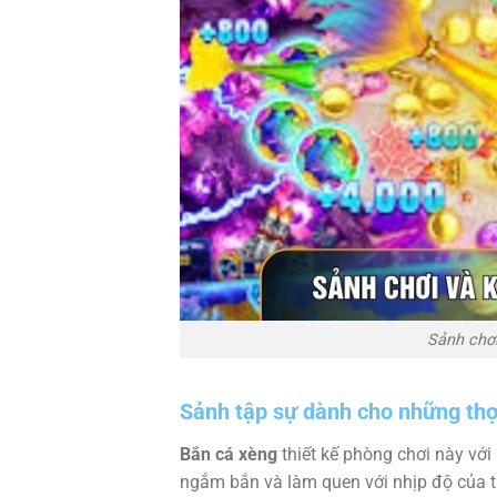
Sảnh chơi
Sảnh tập sự dành cho những th
Bắn cá xèng
thiết kế phòng chơi này vớ
ngắm bắn và làm quen với nhịp độ của tr