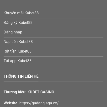
Khuyến mãi Kubet88
Đăng ký Kubet88
Đăng nhập
Nạp tiền Kubet88
Rút tiền Kubet88
Tải app Kubet88
THÔNG TIN LIÊN HỆ
Thương hiệu: KUBET CASINO
Website
:
https://gudanglagu.co/