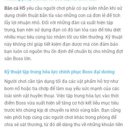
Bắn cá H5
yêu cầu người chơi phải có sự kiên nhẫn khi sử
dụng chiến thuật bắn tỉa vào những con cá đơn lẻ để tích
lũy lợi nhuận nhỏ. Đối với những đàn cá xuất hiện tập
trung, bạn nên sử dụng đạn có độ lan tỏa cao để tiêu diệt
nhiều mục tiêu cùng lúc nhằm tối ưu tiền thưởng. Kỹ thuật
này không chỉ giúp tiết kiệm đạn dược mà còn đảm bảo
bạn luôn có nguồn thu ổn định để chuẩn bị cho những đợt
săn Boss lớn.
Kỹ thuật tập trung hỏa lực chinh phục Boss đại dương
Người chơi cần tận dụng tối đa các vật phẩm hỗ trợ như
bom nổ hoặc tia chớp để làm suy yếu sức mạnh của các
loài sinh vật huyền thoại. Việc tập trung hỏa lực vào thời
điểm Boss vừa xuất hiện sẽ tăng cơ hội kết liễu mục tiêu
trước khi chúng kịp di chuyển ra khỏi vùng bắn. Bạn cũng
nên phối hợp cùng các người chơi khác trong phòng để
chia sẻ sát thương, từ đó dễ dàng thu về những khoản tiền