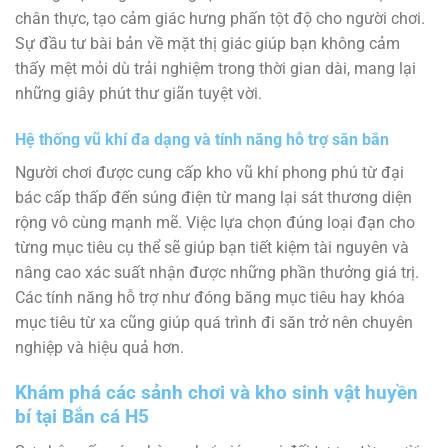
chân thực, tạo cảm giác hưng phấn tột độ cho người chơi.
Sự đầu tư bài bản về mặt thị giác giúp bạn không cảm
thấy mệt mỏi dù trải nghiệm trong thời gian dài, mang lại
những giây phút thư giãn tuyệt vời.
Hệ thống vũ khí đa dạng và tính năng hỗ trợ săn bắn
Người chơi được cung cấp kho vũ khí phong phú từ đại
bác cấp thấp đến súng điện từ mang lại sát thương diện
rộng vô cùng mạnh mẽ. Việc lựa chọn đúng loại đạn cho
từng mục tiêu cụ thể sẽ giúp bạn tiết kiệm tài nguyên và
nâng cao xác suất nhận được những phần thưởng giá trị.
Các tính năng hỗ trợ như đóng băng mục tiêu hay khóa
mục tiêu từ xa cũng giúp quá trình đi săn trở nên chuyên
nghiệp và hiệu quả hơn.
Khám phá các sảnh chơi và kho sinh vật huyền
bí tại Bắn cá H5