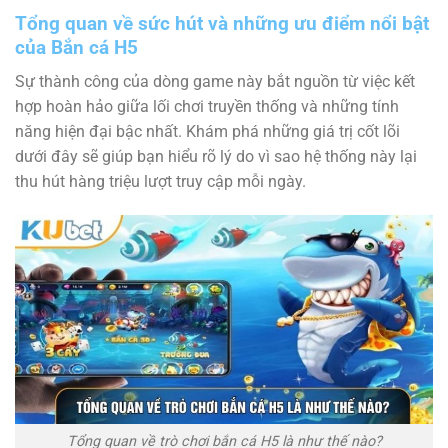
Tổng quan về sức hút và những ưu điểm nổi bật
của Bắn cá H5
Sự thành công của dòng game này bắt nguồn từ việc kết
hợp hoàn hảo giữa lối chơi truyền thống và những tính
năng hiện đại bậc nhất. Khám phá những giá trị cốt lõi
dưới đây sẽ giúp bạn hiểu rõ lý do vì sao hệ thống này lại
thu hút hàng triệu lượt truy cập mỗi ngày.
Tổng quan về trò chơi bắn cá H5 là như thế nào?