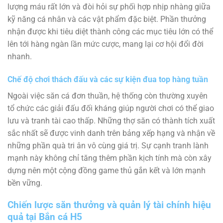
lượng máu rất lớn và đòi hỏi sự phối hợp nhịp nhàng giữa
kỹ năng cá nhân và các vật phẩm đặc biệt. Phần thưởng
nhận được khi tiêu diệt thành công các mục tiêu lớn có thể
lên tới hàng ngàn lần mức cược, mang lại cơ hội đổi đời
nhanh.
Chế độ chơi thách đấu và các sự kiện đua top hàng tuần
Ngoài việc săn cá đơn thuần, hệ thống còn thường xuyên
tổ chức các giải đấu đối kháng giúp người chơi có thể giao
lưu và tranh tài cao thấp. Những thợ săn có thành tích xuất
sắc nhất sẽ được vinh danh trên bảng xếp hạng và nhận về
những phần quà tri ân vô cùng giá trị. Sự cạnh tranh lành
mạnh này không chỉ tăng thêm phần kịch tính mà còn xây
dựng nên một cộng đồng game thủ gắn kết và lớn mạnh
bền vững.
Chiến lược săn thưởng và quản lý tài chính hiệu
quả tại Bắn cá H5