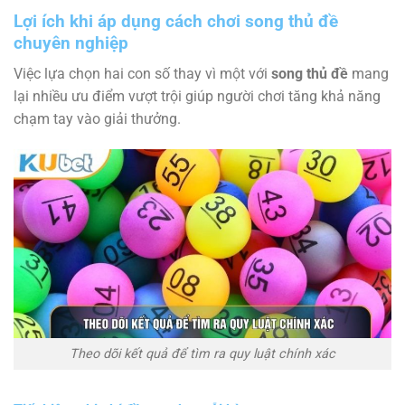
Lợi ích khi áp dụng cách chơi song thủ đề
chuyên nghiệp
Việc lựa chọn hai con số thay vì một với
song thủ đề
mang
lại nhiều ưu điểm vượt trội giúp người chơi tăng khả năng
chạm tay vào giải thưởng.
Theo dõi kết quả để tìm ra quy luật chính xác