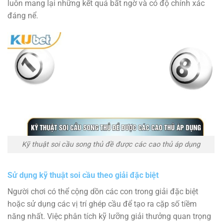
luôn mang lại những kết quả bất ngờ và có độ chính xác
đáng nể.
Kỹ thuật soi cầu song thủ đề được các cao thủ áp dụng
Sử dụng kỹ thuật soi cầu theo giải đặc biệt
Người chơi có thể cộng dồn các con trong giải đặc biệt
hoặc sử dụng các vị trí ghép cầu để tạo ra cặp số tiềm
năng nhất. Việc phân tích kỹ lưỡng giải thưởng quan trọng