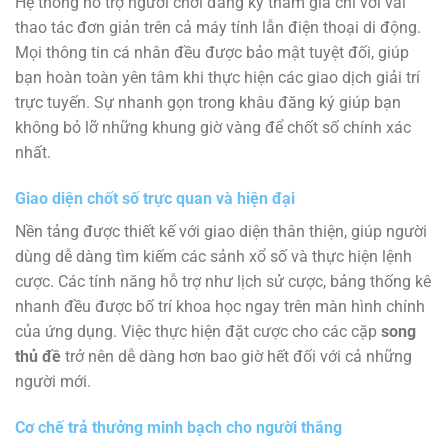
Hệ thống hỗ trợ người chơi đăng ký tham gia chỉ với vài
thao tác đơn giản trên cả máy tính lẫn điện thoại di động.
Mọi thông tin cá nhân đều được bảo mật tuyệt đối, giúp
bạn hoàn toàn yên tâm khi thực hiện các giao dịch giải trí
trực tuyến. Sự nhanh gọn trong khâu đăng ký giúp bạn
không bỏ lỡ những khung giờ vàng để chốt số chính xác
nhất.
Giao diện chốt số trực quan và hiện đại
Nền tảng được thiết kế với giao diện thân thiện, giúp người
dùng dễ dàng tìm kiếm các sảnh xổ số và thực hiện lệnh
cược. Các tính năng hỗ trợ như lịch sử cược, bảng thống kê
nhanh đều được bố trí khoa học ngay trên màn hình chính
của ứng dụng. Việc thực hiện đặt cược cho các cặp
song
thủ đề
trở nên dễ dàng hơn bao giờ hết đối với cả những
người mới.
Cơ chế trả thưởng minh bạch cho người thắng