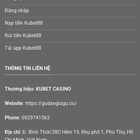
Đăng nhập
Nạp tiền Kubet88
Rút tiền Kubet88
Tải app Kubet88
THÔNG TIN LIÊN HỆ
Thương hiệu: KUBET CASINO
Website
:
https://gudanglagu.co/
Phone
: 0929741563
Địa chỉ
: Đ. Bình Thới/38C Hẻm 19, Khu phố 1, Phú Thọ, Hồ
Chí Minh, Việt Nam