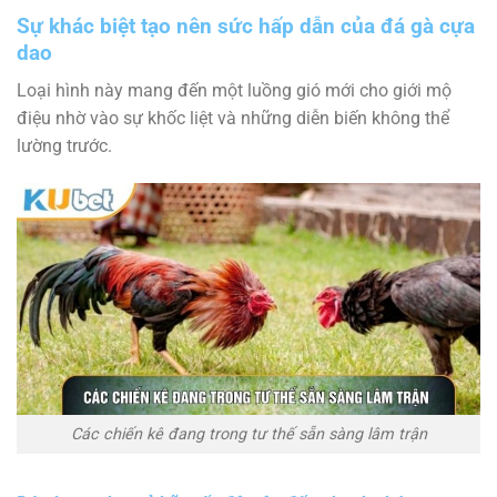
Sự khác biệt tạo nên sức hấp dẫn của đá gà cựa
dao
Loại hình này mang đến một luồng gió mới cho giới mộ
điệu nhờ vào sự khốc liệt và những diễn biến không thể
lường trước.
Các chiến kê đang trong tư thế sẵn sàng lâm trận