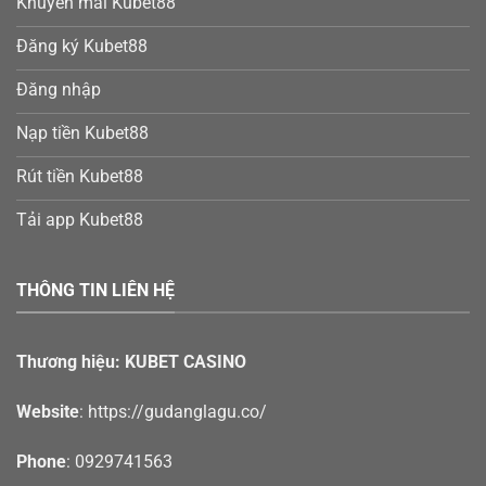
Khuyến mãi Kubet88
Đăng ký Kubet88
Đăng nhập
Nạp tiền Kubet88
Rút tiền Kubet88
Tải app Kubet88
THÔNG TIN LIÊN HỆ
Thương hiệu: KUBET CASINO
Website
:
https://gudanglagu.co/
Phone
: 0929741563