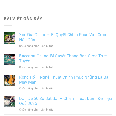
BÀI VIẾT GẦN ĐÂY
Xóc Đĩa Online – Bí Quyết Chinh Phục Ván Cược
Hấp Dẫn
ở
Chức năng bình luận bị tắt
Xóc
Đĩa
Baccarat Online -Bí Quyết Thắng Bàn Cược Trực
Online
Tuyến
–
ở
Chức năng bình luận bị tắt
Bí
Baccarat
Quyết
Online
Rồng Hổ – Nghệ Thuật Chinh Phục Những Lá Bài
Chinh
-
Phục
May Mắn
Bí
Ván
ở
Chức năng bình luận bị tắt
Quyết
Cược
Rồng
Thắng
Hấp
Hổ
Dàn De 50 Số Bất Bại – Chiến Thuật Đánh Đề Hiệu
Bàn
Dẫn
–
Cược
Quả 2026
Nghệ
Trực
ở
Chức năng bình luận bị tắt
Thuật
Tuyến
Dàn
Chinh