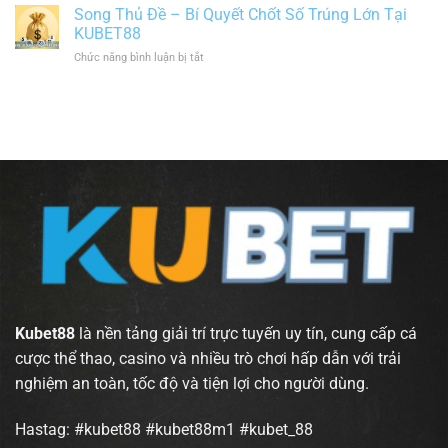
De
Song Thủ Đề – Bí Quyết Chốt Số Trúng Lớn Tại
Phục
50
Những
KUBET88
Số
Lá
ở
Chức năng bình luận bị tắt
Bất
Bài
Song
Bại
May
Thủ
–
Mắn
Đề
Chiến
–
Thuật
Bí
Đánh
Quyết
Đề
Chốt
Hiệu
Số
Quả
Trúng
2026
Lớn
Tại
KUBET88
Kubet88
là nền tảng giải trí trực tuyến uy tín, cung cấp cá
cược thể thao, casino và nhiều trò chơi hấp dẫn với trải
nghiệm an toàn, tốc độ và tiện lợi cho người dùng.
Hastag: #kubet88 #kubet88m1 #kubet_88