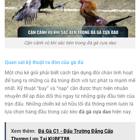
Cận cảnh vũ khí sắc bén trong đá gà cựa dao
Quan sát kỹ thuật ra đòn của gà đá
Một chú kê giỏi phải biết cách tận dụng đôi chân linh hoạt
để tung ra những cú đá trúng đích với lực phát ra mạnh mẽ
nhất. Kỹ thuật “bay” và “nạp” cần được thực hiện nhuần
nhuyễn để áp đảo đối thủ ngay từ những giây đầu tiên của
trận đấu. Những chiến kê sở hữu lối đá thông minh luôn là
lựa chọn hàng đầu trong các kèo
đá gà cựa dao
hiện nay.
Xem thêm:
Đá Gà C1 - Đấu Trường Đẳng Cấp
Thượng Lưu Tại KUBET88